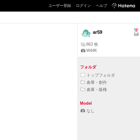
ユーザー登録
ログイン
ヘルプ
ar59
863 枚
W44K
フォルダ
トップフォルダ
倉庫・創作
倉庫・版権
Model
なし