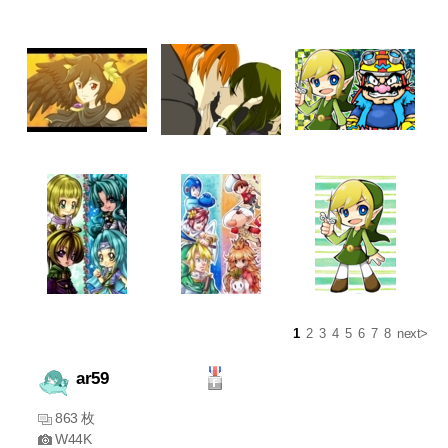
1
2
3
4
5
6
7
8
next>
ar59
863 枚
W44K