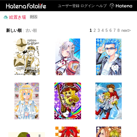
ユーザー登録
ログイン
ヘルプ
絵置き場
新しい順
|
古い順
1
2
3
4
5
6
7
8
next>