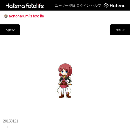
ユーザー登録
ログイン
ヘルプ
aonoharumi's fotolife
<prev
next>
20150121