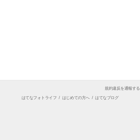
規約違反を通報する
はてなフォトライフ
/
はじめての方へ
/
はてなブログ