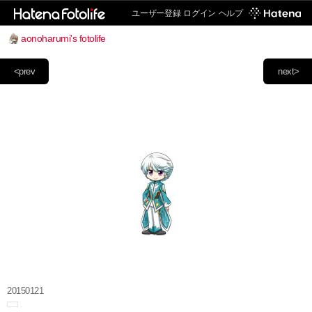
ユーザー登録
ログイン
ヘルプ
aonoharumi's fotolife
<prev
next>
20150121