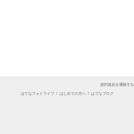
規約違反を通報する
はてなフォトライフ
/
はじめての方へ
/
はてなブログ