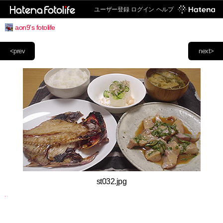
ユーザー登録
ログイン
ヘルプ
aon9's fotolife
<prev
next>
st032.jpg