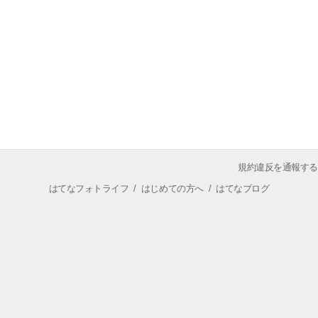
規約違反を通報する
はてなフォトライフ
/
はじめての方へ
/
はてなブログ