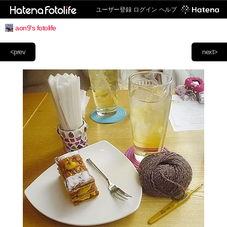
ユーザー登録
ログイン
ヘルプ
aon9's fotolife
<prev
next>