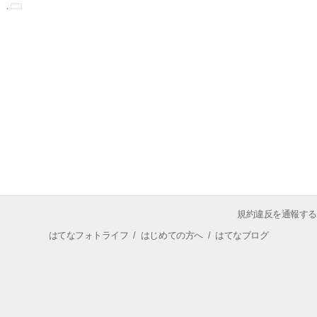
規約違反を通報する
はてなフォトライフ
/
はじめての方へ
/
はてなブログ