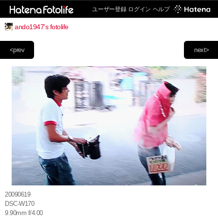
ユーザー登録
ログイン
ヘルプ
ando1947's fotolife
<prev
next>
20090619
DSC-W170
9.90mm f/4.00