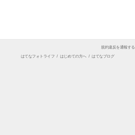
規約違反を通報する
はてなフォトライフ
/
はじめての方へ
/
はてなブログ