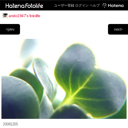
ユーザー登録
ログイン
ヘルプ
ando1947's fotolife
<prev
next>
20081205