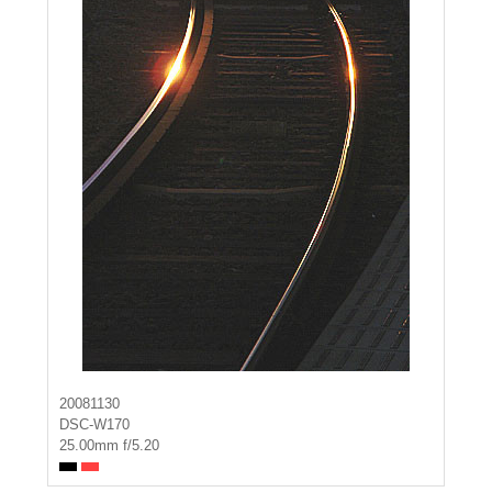
20081130
DSC-W170
25.00mm f/5.20