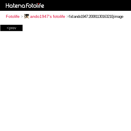
Fotolife
>
ando1947's fotolife
>
<prev