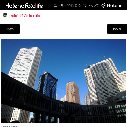
ユーザー登録
ログイン
ヘルプ
ando1947's fotolife
<prev
next>