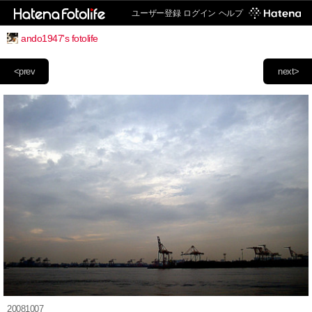
ユーザー登録
ログイン
ヘルプ
ando1947's fotolife
<prev
next>
20081007