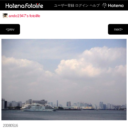
ユーザー登録
ログイン
ヘルプ
ando1947's fotolife
<prev
next>
20080516