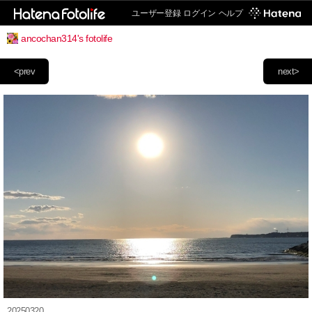
ユーザー登録
ログイン
ヘルプ
ancochan314's fotolife
<prev
next>
20250320