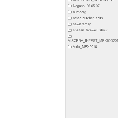
Nagano_26.05.07
nurnberg
other_butcher_shits
sawisfamily
shaitan_farewell_show
VISCERA_INFEST_MEXICO20
VxIx_MEX2010