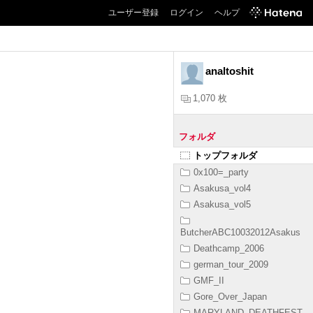
ユーザー登録
ログイン
ヘルプ
analtoshit
1,070 枚
フォルダ
トップフォルダ
0x100=_party
Asakusa_vol4
Asakusa_vol5
ButcherABC10032012Asakus
Deathcamp_2006
german_tour_2009
GMF_II
Gore_Over_Japan
MARYLAND_DEATHFEST