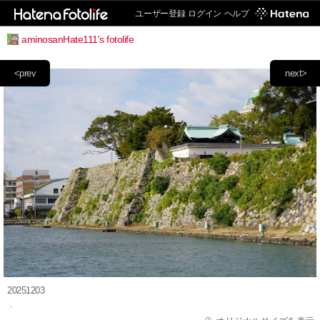
ユーザー登録
ログイン
ヘルプ
aminosanHate111's fotolife
<prev
next>
20251203