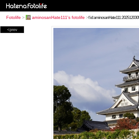
Fotolife
>
aminosanHate111's fotolife
>
<prev