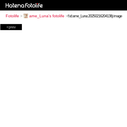
Fotolife
>
ame_Luna's fotolife
>
<prev