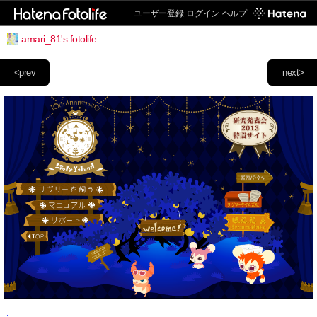
ユーザー登録
ログイン
ヘルプ
amari_81's fotolife
<prev
next>