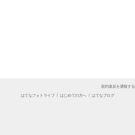
規約違反を通報する
はてなフォトライフ
/
はじめての方へ
/
はてなブログ