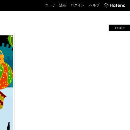
ユーザー登録
ログイン
ヘルプ
next>