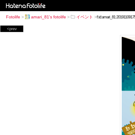
Fotolife
>
amari_81's fotolife
>
イベント
>
<prev