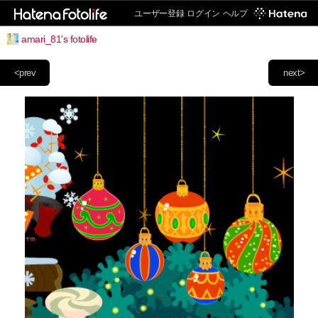
ユーザー登録
ログイン
ヘルプ
amari_81's fotolife
<prev
next>