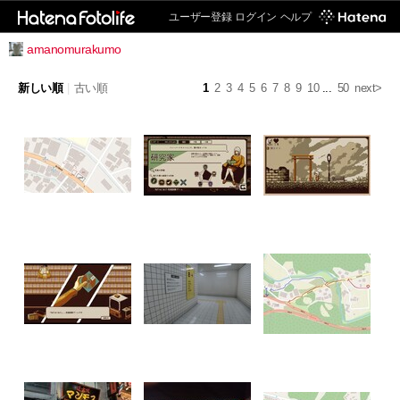
ユーザー登録
ログイン
ヘルプ
amanomurakumo
新しい順
|
古い順
1
2
3
4
5
6
7
8
9
10
...
50
next>