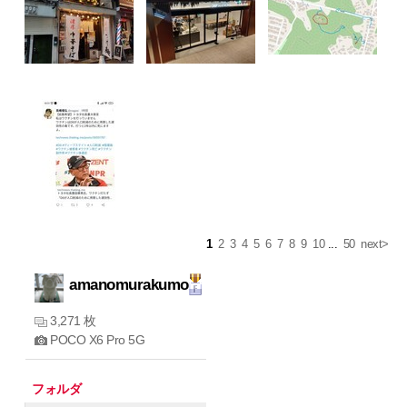
1
2
3
4
5
6
7
8
9
10
...
50
next>
amanomurakumo
3,271 枚
POCO X6 Pro 5G
フォルダ