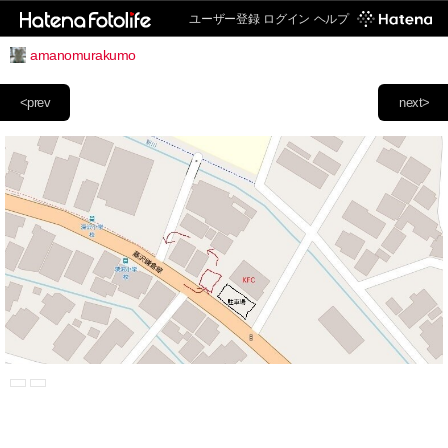
ユーザー登録
ログイン
ヘルプ
amanomurakumo
<prev
next>