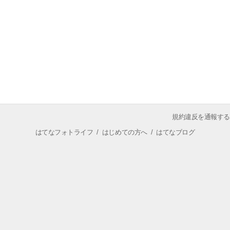
規約違反を通報する
はてなフォトライフ
/
はじめての方へ
/
はてなブログ