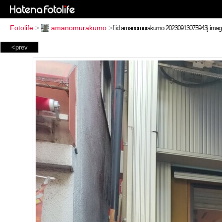
Fotolife
>
amanomurakumo
>
<prev