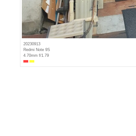
20230913
Redmi Note 9S
4.70mm f/1.79