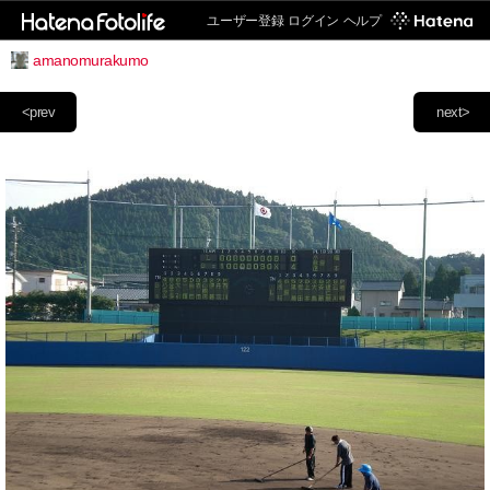
ユーザー登録
ログイン
ヘルプ
amanomurakumo
<prev
next>