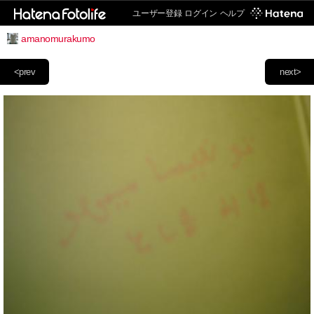
ユーザー登録
ログイン
ヘルプ
amanomurakumo
<prev
next>