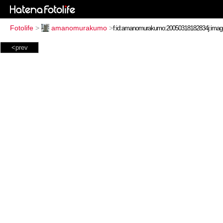
Fotolife
>
amanomurakumo
>
<prev