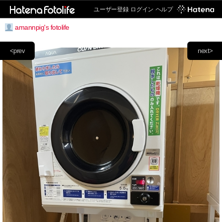
ユーザー登録
ログイン
ヘルプ
amannpig's fotolife
<prev
next>