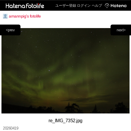
ユーザー登録
ログイン
ヘルプ
amannpig's fotolife
<prev
next>
re_IMG_7352.jpg
20260419