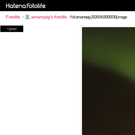
Fotolife
>
amannpig's fotolife
>
<prev