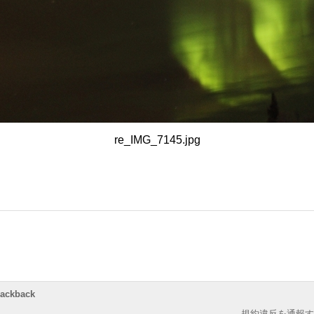
re_IMG_7145.jpg
rackback
規約違反を通報す