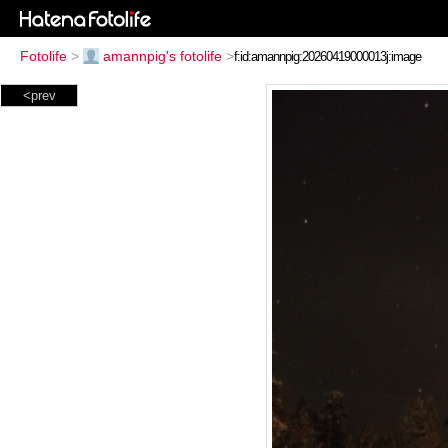
Fotolife
>
amannpig's fotolife
>
<prev