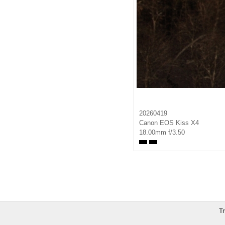
20260419
Canon EOS Kiss X4
18.00mm f/3.50
T