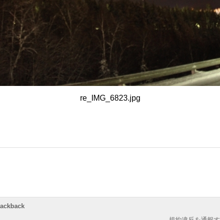
re_IMG_6823.jpg
rackback
規約違反を通報す