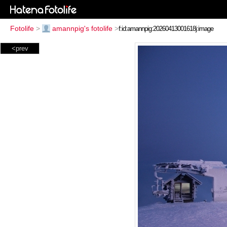
Fotolife
>
amannpig's fotolife
>
<prev