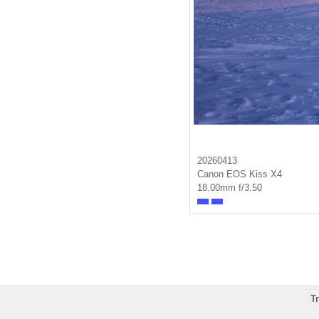
20260413
Canon EOS Kiss X4
18.00mm f/3.50
T