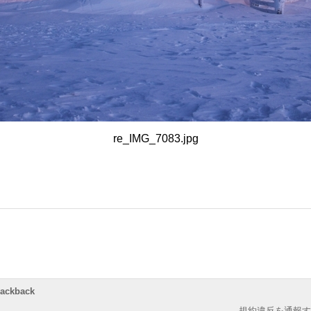
re_IMG_7083.jpg
rackback
規約違反を通報す