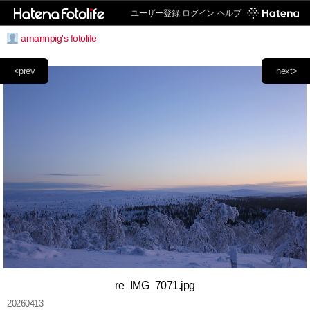
ユーザー登録
ログイン
ヘルプ
amannpig's fotolife
<prev
next>
re_IMG_7071.jpg
20260413