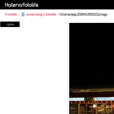
Fotolife
>
amannpig's fotolife
>
<prev