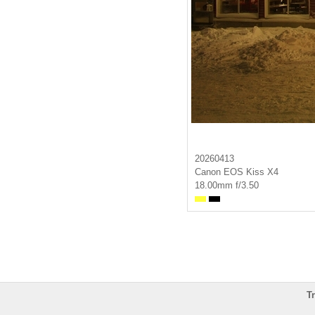
20260413
Canon EOS Kiss X4
18.00mm f/3.50
T