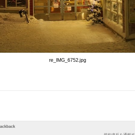
re_IMG_6752.jpg
rackback
規約違反を通報す