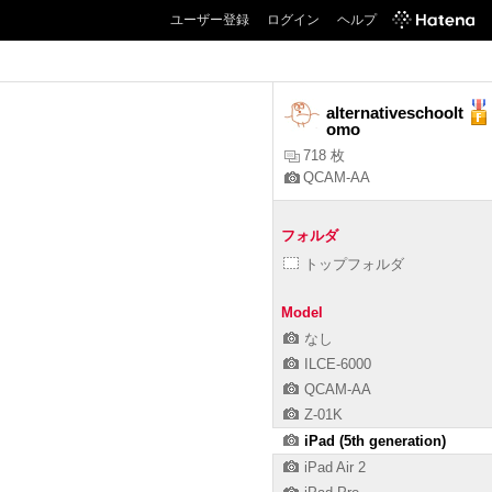
ユーザー登録
ログイン
ヘルプ
alternativeschoolt
omo
718 枚
QCAM-AA
フォルダ
トップフォルダ
Model
なし
ILCE-6000
QCAM-AA
Z-01K
iPad (5th generation)
iPad Air 2