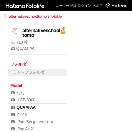
ユーザー登録
ログイン
ヘルプ
alternativeschooltomo's fotolife
alternativeschool
tomo
718 枚
QCAM-AA
フォルダ
トップフォルダ
Model
なし
ILCE-6000
QCAM-AA
Z-01K
iPad (5th generation)
iPad Air 2