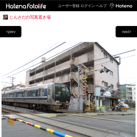
ユーザー登録
ログイン
ヘルプ
じんさだの写真置き場
<prev
next>