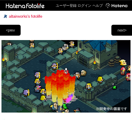
ユーザー登録
ログイン
ヘルプ
altairworks's fotolife
<prev
next>