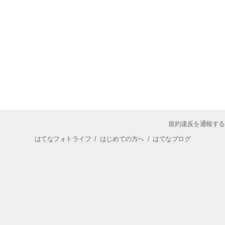
規約違反を通報する
はてなフォトライフ
/
はじめての方へ
/
はてなブログ