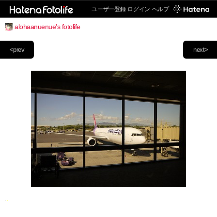
ユーザー登録
ログイン
ヘルプ
alohaanuenue's fotolife
<prev
next>