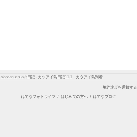
alohaanuenueの日記 - カウアイ島日記11-1 カウアイ島到着
規約違反を通報する
はてなフォトライフ
/
はじめての方へ
/
はてなブログ