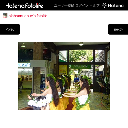
ユーザー登録
ログイン
ヘルプ
alohaanuenue's fotolife
<prev
next>