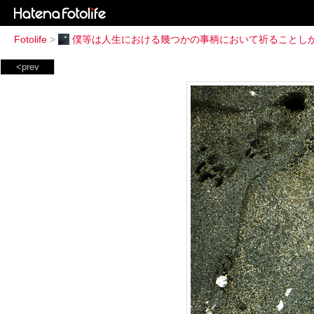
Fotolife
>
僕等は人生における幾つかの事柄において祈ることし
<prev