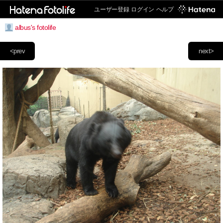
ユーザー登録
ログイン
ヘルプ
albus's fotolife
<prev
next>