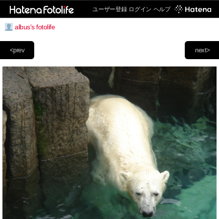
ユーザー登録
ログイン
ヘルプ
albus's fotolife
<prev
next>