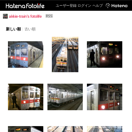
ユーザー登録
ログイン
ヘルプ
akkie-train's fotolife
新しい順
|
古い順