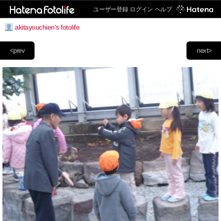
ユーザー登録
ログイン
ヘルプ
akitayouchien's fotolife
<prev
next>