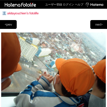
ユーザー登録
ログイン
ヘルプ
akitayouchien's fotolife
<prev
next>