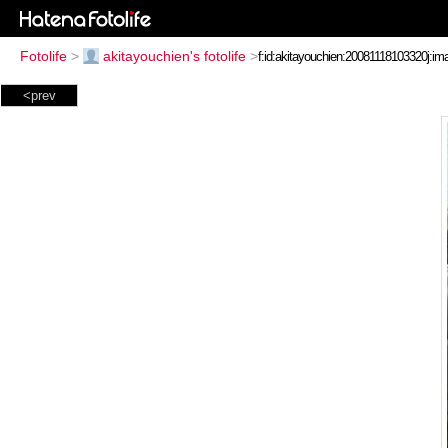
Fotolife
>
akitayouchien's fotolife
>
<prev