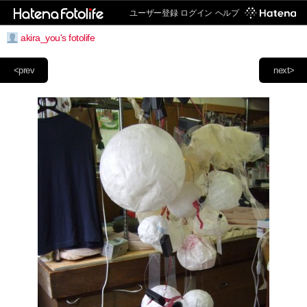
ユーザー登録
ログイン
ヘルプ
akira_you's fotolife
<prev
next>