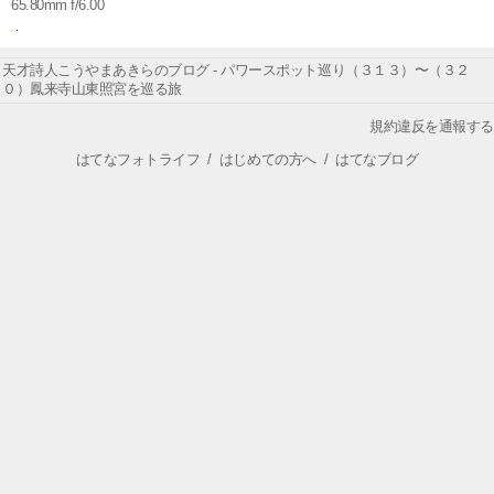
65.80mm f/6.00
天才詩人こうやまあきらのブログ - パワースポット巡り（３１３）〜（３２
０）鳳来寺山東照宮を巡る旅
規約違反を通報する
はてなフォトライフ
/
はじめての方へ
/
はてなブログ