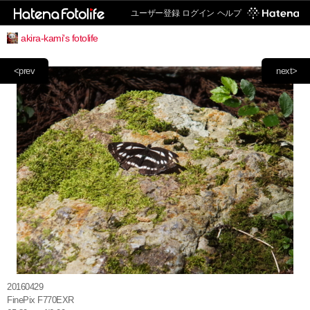
ユーザー登録
ログイン
ヘルプ
akira-kami's fotolife
<prev
next>
20160429
FinePix F770EXR