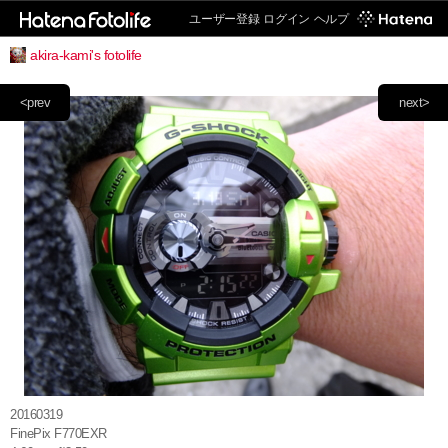
ユーザー登録
ログイン
ヘルプ
akira-kami's fotolife
<prev
next>
20160319
FinePix F770EXR